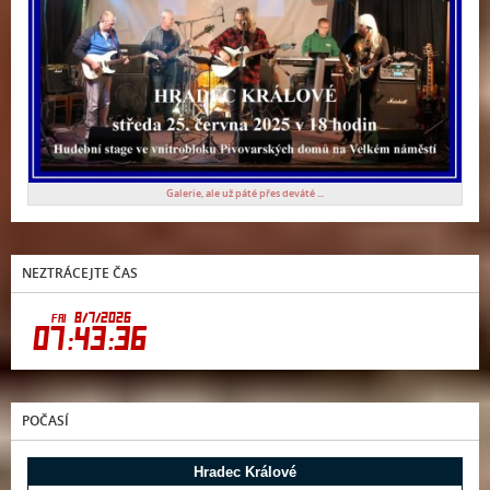
Galerie, ale už páté přes deváté ...
NEZTRÁCEJTE ČAS
POČASÍ