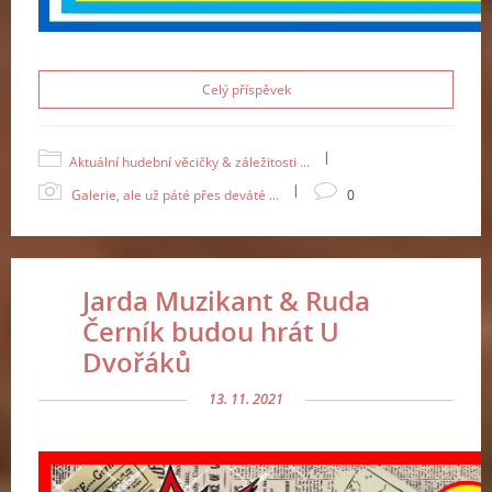
Celý příspěvek
|
Aktuální hudební věcičky & záležitosti ...
|
Galerie, ale už páté přes deváté ...
0
Jarda Muzikant & Ruda
Černík budou hrát U
Dvořáků
13. 11. 2021