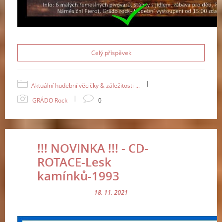
Celý příspěvek
|
Aktuální hudební věcičky & záležitosti ...
|
GRÁDO Rock
0
!!! NOVINKA !!! - CD-
ROTACE-Lesk
kamínků-1993
18. 11. 2021