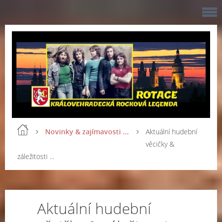
Novinky & zajímavosti ...
Aktuální hudební
věcičky &
záležitosti ...
Aktuální hudební