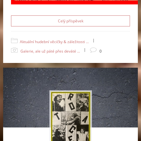
Celý příspěvek
|
Aktuální hudební věcičky & záležitosti ...
|
Galerie, ale už páté přes deváté ...
0