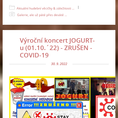
|
Aktuální hudební věcičky & záležitosti ...
Galerie, ale už páté přes deváté ...
Výroční koncert JOGURT-
u (01.10.´22) - ZRUŠEN -
COVID-19
30. 9. 2022