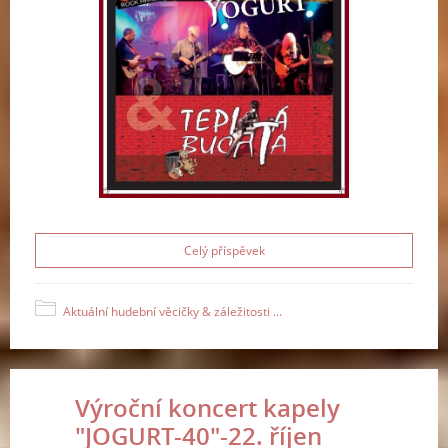
Celý příspěvek
Aktuální hudební věcičky & záležitosti ...
Výroční koncert kapely
"JOGURT-40"-22. říjen