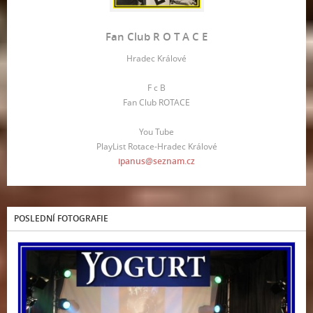
Fan Club R O T A C E
Hradec Králové
F c B
Fan Club ROTACE
You Tube
PlayList Rotace-Hradec Králové
ipanus@seznam.cz
POSLEDNÍ FOTOGRAFIE