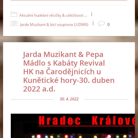
|
Aktuální hudební věcičky & záležitosti ...
|
Jarda Muzikant & bicí souprava LUDWIG
0
Jarda Muzikant & Pepa
Mádlo s Kabáty Revival
HK na Čarodějnicích u
Kunětické hory-30. duben
2022 a.d.
30. 4. 2022