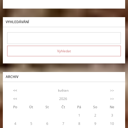
VYHLEDÁVÁNÍ
ARCHIV
<<
květen
>>
<<
2026
>>
Po
Út
St
Čt
Pá
So
Ne
1
2
3
4
5
6
7
8
9
10