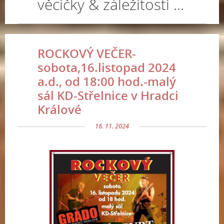
věcičky & záležitosti ...
ROCKOVÝ VEČER-
sobota,16.listopad 2024
a.d., od 18:00 hod.-malý
sál KD-Střelnice v Hradci
Králové
16. 11. 2024