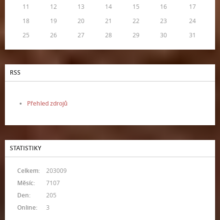
11
12
13
14
15
16
17
18
19
20
21
22
23
24
25
26
27
28
29
30
31
RSS
Přehled zdrojů
STATISTIKY
Celkem:
203009
Měsíc:
7107
Den:
205
Online:
3