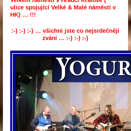
Velkém náměstí v Hradci Králové (
ulice spojující Velké & Malé náměstí v
HK) … !!!
:-) :-) :-) … všichni jste co nejsrdečněji
zváni … :-) :-) :-)