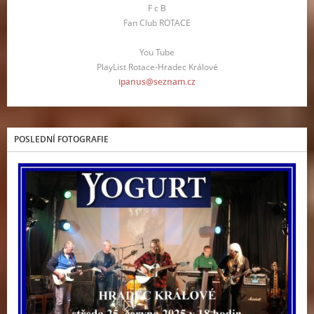
F c B
Fan Club ROTACE
You Tube
PlayList Rotace-Hradec Králové
ipanus@seznam.cz
POSLEDNÍ FOTOGRAFIE