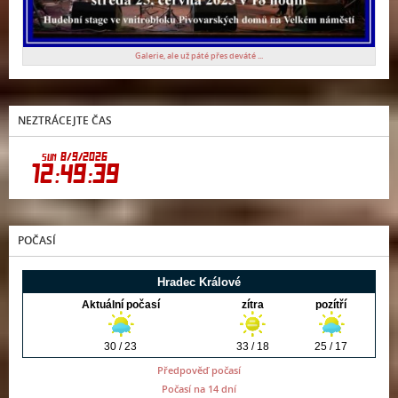
Galerie, ale už páté přes deváté ...
NEZTRÁCEJTE ČAS
POČASÍ
Předpověď počasí
Počasí na 14 dní