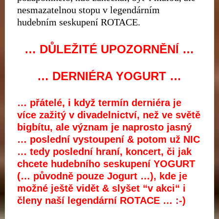
nesmazatelnou stopu v legendárním
hudebním seskupení ROTACE.
… DŮLEŽITÉ UPOZORNĚNÍ …
… DERNIÉRA YOGURT …
… přátelé, i když termín derniéra je
více zažitý v divadelnictví, než ve světě
bigbítu, ale význam je naprosto jasný
… poslední vystoupení & potom už NIC
… tedy poslední hraní, koncert, či jak
chcete hudebního seskupení YOGURT
(… původně pouze Jogurt …), kde je
možné ještě vidět & slyšet “v akci“ i
členy naší legendární ROTACE … :-)