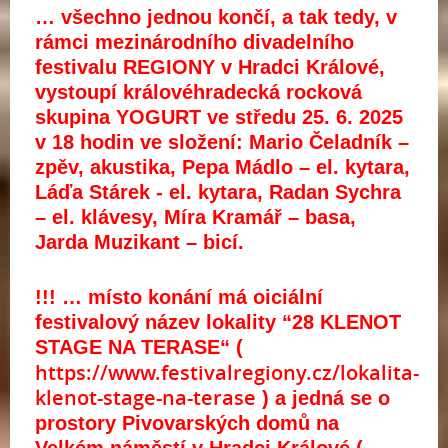
… všechno jednou končí, a tak tedy, v
rámci mezinárodního divadelního
festivalu REGIONY v Hradci Králové,
vystoupí královéhradecká rocková
skupina YOGURT ve středu 25. 6. 2025
v 18 hodin ve složení: Mario Čeladník –
zpěv, akustika, Pepa Mádlo – el. kytara,
Láďa Stárek - el. kytara, Radan Sychra
– el. klávesy, Míra Kramář – basa,
Jarda Muzikant – bicí.
!!! … místo konání má oiciální
festivalový název lokality “28 KLENOT
STAGE NA TERASE“ (
https://www.festivalregiony.cz/lokalita-
klenot-stage-na-terase
) a jedná se o
prostory Pivovarských domů na