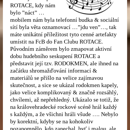
ROTACE, kdy nám
bylo ”náct” …
mobilem nám byla telefonní budka & sociální
sítí byla věta oznamovací …”jdu ven”…, tak
máte unikátní příležitost tyto cenné artefakty
umístit na FcB do Fan Clubu ROTACE.
Původním záměrem bylo zmapovat aktivní
dobu hudebního seskupení ROTACE a
představit její tzv. RODOKMEN, ale ihned na
začátku shromažďování informací &
materiálů se přišlo na velice zajímavou
skutečnost, a sice se ukázal rodokmen kapely,
jako velice komplikovaný & značně rozsáhlý,
chvílemi, až nepřehledný. Ukázalo se totiž, že
na královehradecké rockové scéně hrál každý
s každým, a že všichni hráli všude …. Nebylo
by korektní, kdyby se na kohokoliv
pozapomnělo, kdo zanechal, byť i malou, ale