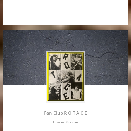
Fan Club R O T A C E
Hradec Králové