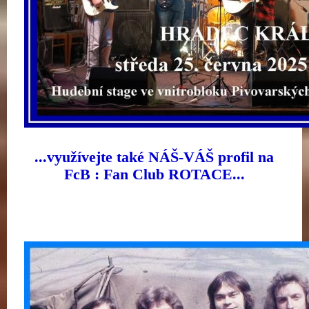
...využívejte také NÁŠ-VÁŠ profil na
FcB : Fan Club ROTACE...