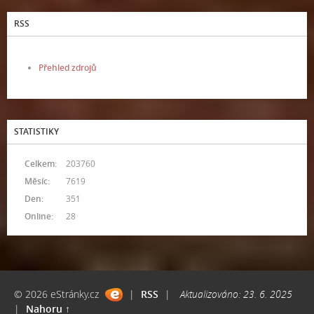
RSS
Přehled zdrojů
STATISTIKY
Celkem:
203760
Měsíc:
7619
Den:
351
Online:
28
© 2026 eStránky.cz
|
RSS
|
Aktualizováno: 23. 6. 2025
|
Nahoru ↑