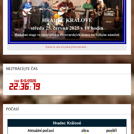
Galerie, ale už páté přes deváté ...
NEZTRÁCEJTE ČAS
POČASÍ