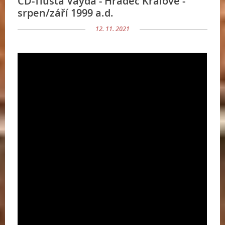
CD-Tlustá Vayda - Hradec Králové -
srpen/září 1999 a.d.
12. 11. 2021