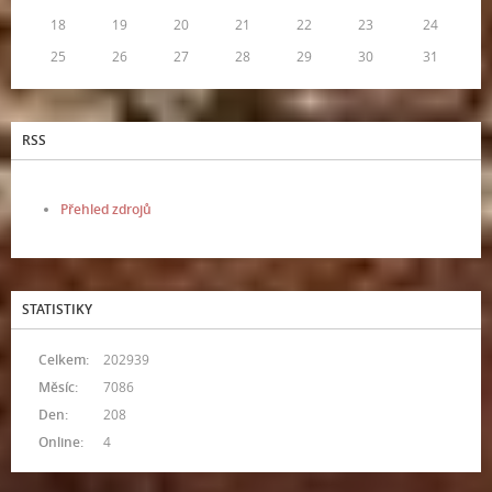
18
19
20
21
22
23
24
25
26
27
28
29
30
31
RSS
Přehled zdrojů
STATISTIKY
Celkem:
202939
Měsíc:
7086
Den:
208
Online:
4