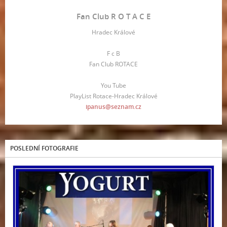
Fan Club R O T A C E
Hradec Králové
F c B
Fan Club ROTACE
You Tube
PlayList Rotace-Hradec Králové
ipanus@seznam.cz
POSLEDNÍ FOTOGRAFIE