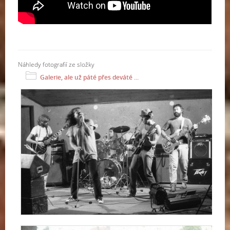
Náhledy fotografií ze složky
Galerie, ale už páté přes deváté ...