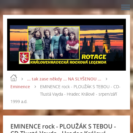
... tak zase někdy ... NA SLYŠENOU ...
Eminence
EMINENCE rock - PLOUŽÁK S TEBOU - CD-
Tlustá Vayda - Hradec Králové - srpen/září
1999 a.d.
EMINENCE rock - PLOUŽÁK S TEBOU -