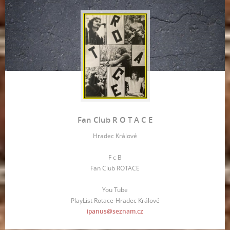
Fan Club R O T A C E
Hradec Králové
F c B
Fan Club ROTACE
You Tube
PlayList Rotace-Hradec Králové
ipanus@seznam.cz