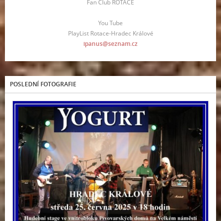
Fan Club ROTACE
You Tube
PlayList Rotace-Hradec Králové
ipanus@seznam.cz
POSLEDNÍ FOTOGRAFIE