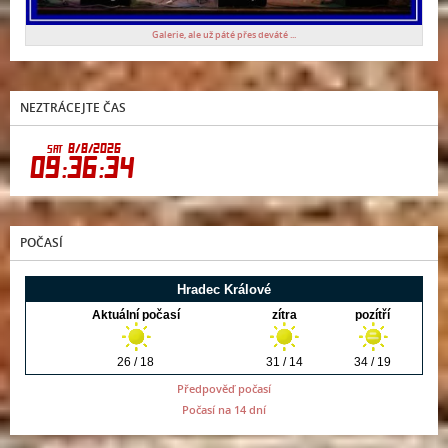
Galerie, ale už páté přes deváté ...
NEZTRÁCEJTE ČAS
POČASÍ
Předpověď počasí
Počasí na 14 dní