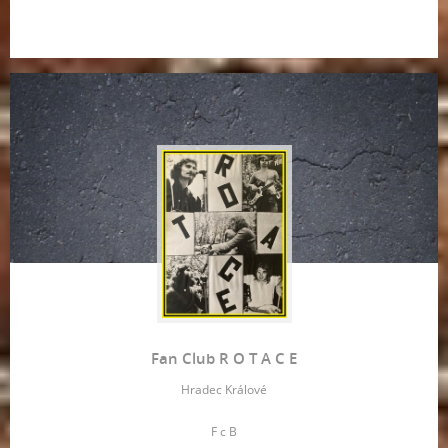
Fan Club R O T A C E
Hradec Králové
F c B