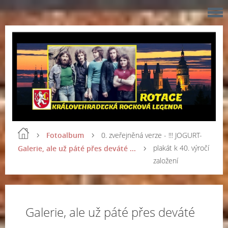
Fotoalbum
0. zveřejněná verze - !!! JOGURT-
plakát k 40. výročí
Galerie, ale už páté přes deváté ...
založení
Galerie, ale už páté přes deváté
...