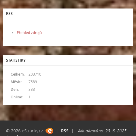
RSS
Přehled zdrojů
STATISTIKY
Celkem:
203710
Měsíc:
7589
Den:
333
Online:
1
© 2026 eStránky.cz
|
RSS
|
Aktualizováno: 23. 6. 2025