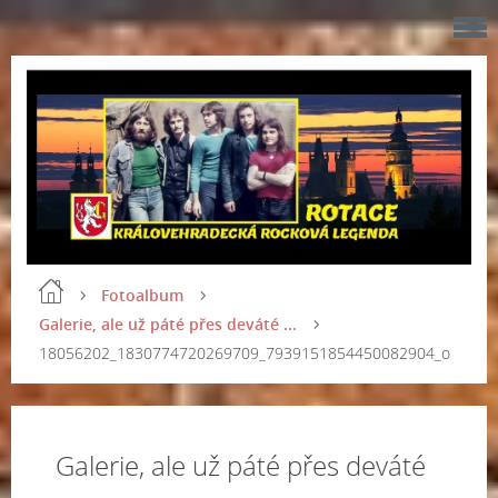
Fotoalbum
Galerie, ale už páté přes deváté ...
18056202_1830774720269709_7939151854450082904_o
Galerie, ale už páté přes deváté
...