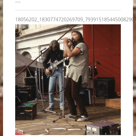
18056202_1830774720269709_793915185445008290