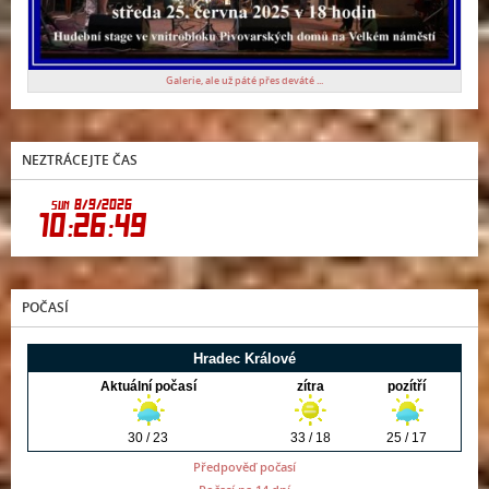
Galerie, ale už páté přes deváté ...
NEZTRÁCEJTE ČAS
POČASÍ
Předpověď počasí