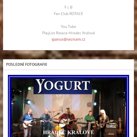
F c B
Fan Club ROTACE
You Tube
PlayList Rotace-Hradec Králové
ipanus@seznam.cz
POSLEDNÍ FOTOGRAFIE