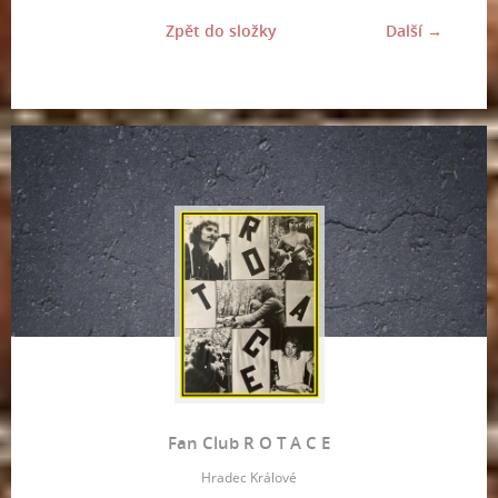
Zpět do složky
Další →
Fan Club R O T A C E
Hradec Králové