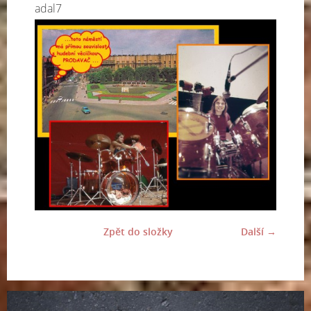
adal7
Zpět do složky
Další →