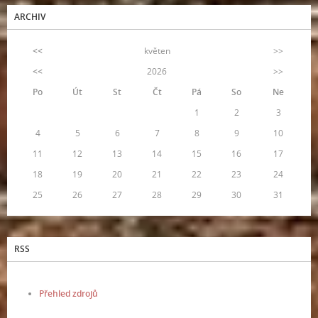
ARCHIV
<<
květen
>>
<<
2026
>>
Po
Út
St
Čt
Pá
So
Ne
1
2
3
4
5
6
7
8
9
10
11
12
13
14
15
16
17
18
19
20
21
22
23
24
25
26
27
28
29
30
31
RSS
Přehled zdrojů