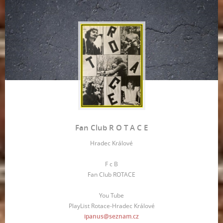
Fan Club R O T A C E
Hradec Králové
F c B
Fan Club ROTACE
You Tube
PlayList Rotace-Hradec Králové
ipanus@seznam.cz