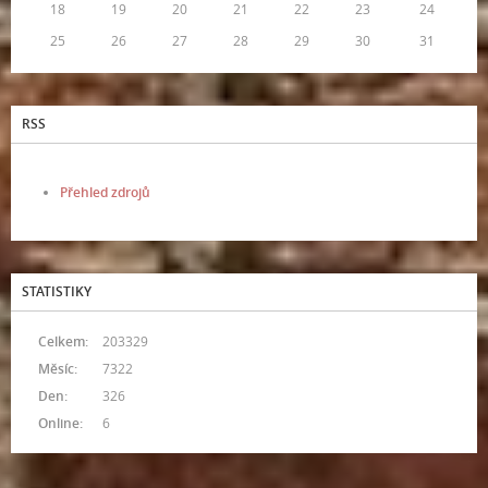
18
19
20
21
22
23
24
25
26
27
28
29
30
31
RSS
Přehled zdrojů
STATISTIKY
Celkem:
203329
Měsíc:
7322
Den:
326
Online:
6