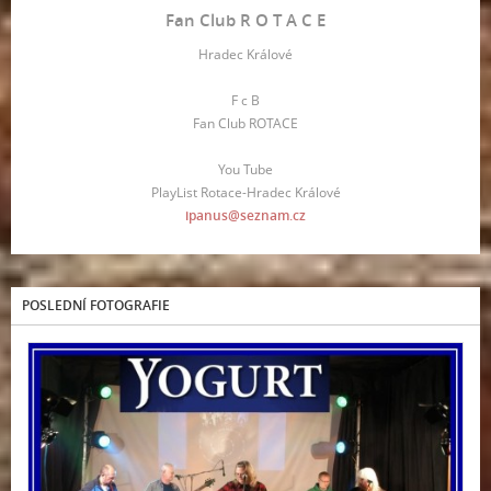
Fan Club R O T A C E
Hradec Králové
F c B
Fan Club ROTACE
You Tube
PlayList Rotace-Hradec Králové
ipanus@seznam.cz
POSLEDNÍ FOTOGRAFIE