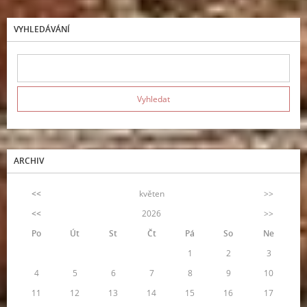
VYHLEDÁVÁNÍ
ARCHIV
<<
květen
>>
<<
2026
>>
Po
Út
St
Čt
Pá
So
Ne
1
2
3
4
5
6
7
8
9
10
11
12
13
14
15
16
17