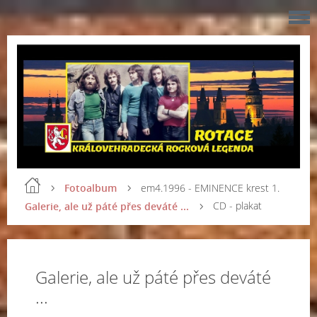
Fotoalbum
em4.1996 - EMINENCE krest 1.
CD - plakat
Galerie, ale už páté přes deváté ...
Galerie, ale už páté přes deváté
...