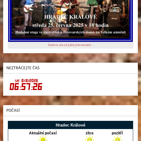
Galerie, ale už páté přes deváté ...
NEZTRÁCEJTE ČAS
POČASÍ