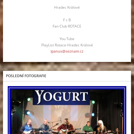
Hradec Králové
F c B
Fan Club ROTACE
You Tube
PlayList Rotace-Hradec Králové
ipanus@seznam.cz
POSLEDNÍ FOTOGRAFIE