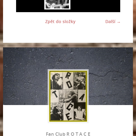
Zpět do složky
Další →
Fan Club R O T A C E