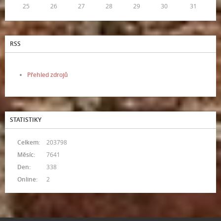
25
26
27
28
29
30
31
RSS
Přehled zdrojů
STATISTIKY
Celkem:
203798
Měsíc:
7641
Den:
338
Online:
2