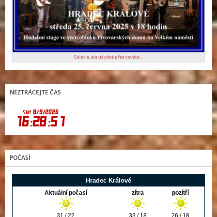
Galerie, ale už páté přes deváté ...
NEZTRÁCEJTE ČAS
POČASÍ