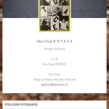
Fan Club R O T A C E
Hradec Králové
F c B
Fan Club ROTACE
You Tube
PlayList Rotace-Hradec Králové
ipanus@seznam.cz
POSLEDNÍ FOTOGRAFIE