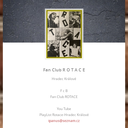
Fan Club R O T A C E
Hradec Králové
F c B
Fan Club ROTACE
You Tube
PlayList Rotace-Hradec Králové
ipanus@seznam.cz