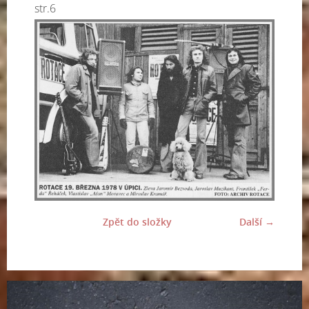
str.6
Zpět do složky
Další →