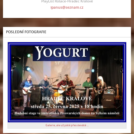
PlayList Rotace-Hradec Králové
ipanus@seznam.cz
POSLEDNÍ FOTOGRAFIE
Galerie, ale už páté přes deváté ...