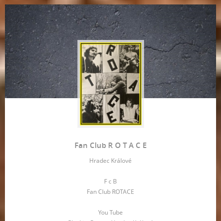
Fan Club R O T A C E
Hradec Králové
F c B
Fan Club ROTACE
You Tube