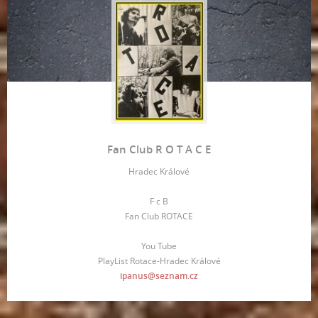
Fan Club R O T A C E
Hradec Králové
F c B
Fan Club ROTACE
You Tube
PlayList Rotace-Hradec Králové
ipanus@seznam.cz