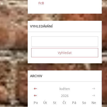
FcB
VYHLEDÁVÁNÍ
ARCHIV
<<
květen
>>
<<
2026
>>
Po
Út
St
Čt
Pá
So
Ne