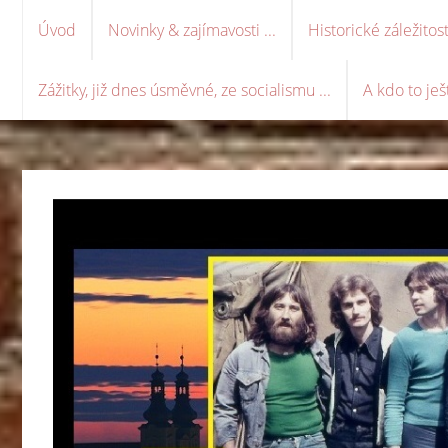
Úvod
Novinky & zajímavosti ...
Historické záležitosti
Zážitky, již dnes úsměvné, ze socialismu ...
A kdo to ješ