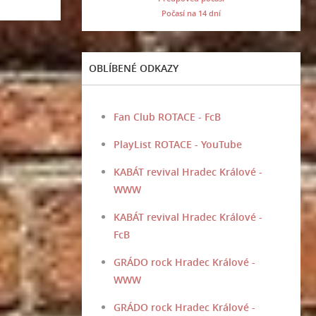
Počasí na 14 dní
OBLÍBENÉ ODKAZY
Fan Club ROTACE - FcB
PlayList ROTACE - YouTube
KABÁT revival Hradec Králové -
WWW
KABÁT revival Hradec Králové -
FcB
GRÁDO rock Hradec Králové -
WWW
GRÁDO rock Hradec Králové -