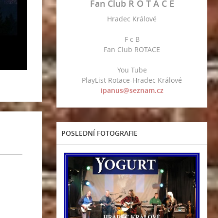
Fan Club R O T A C E
Hradec Králové
F c B
Fan Club ROTACE
You Tube
PlayList Rotace-Hradec Králové
ipanus@seznam.cz
POSLEDNÍ FOTOGRAFIE