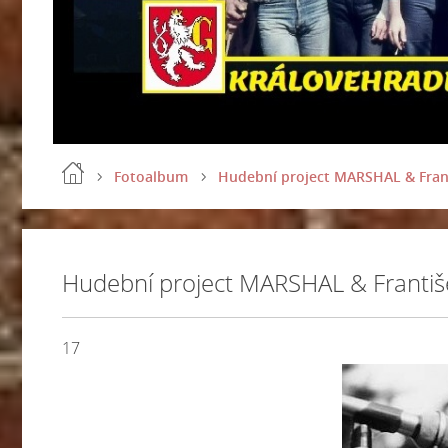
Fotoalbum
Hudební project MARSHAL & Fran
Hudební project MARSHAL & Franti
17