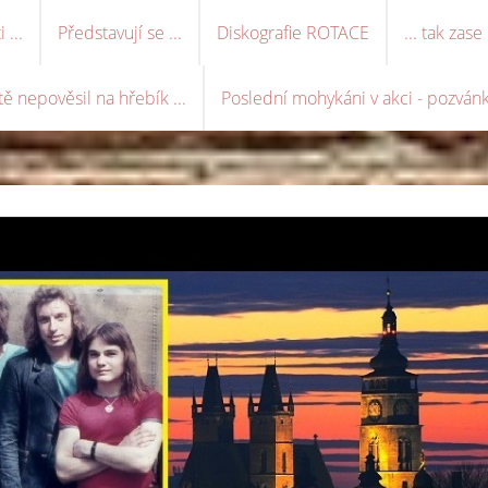
 ...
Představují se ...
Diskografie ROTACE
... tak zas
tě nepověsil na hřebík ...
Poslední mohykáni v akci - pozvánk