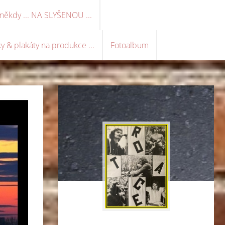
e někdy ... NA SLYŠENOU ...
y & plakáty na produkce ...
Fotoalbum