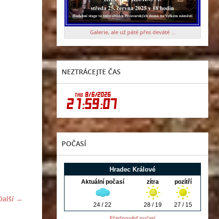
Galerie, ale už páté přes deváté ...
NEZTRÁCEJTE ČAS
POČASÍ
Další →
Předpověď počasí