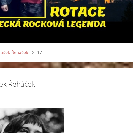
tišek Řeháček
17
šek Řeháček