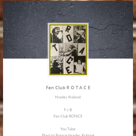
Fan Club R O T A C E
Hradec Králové
F c B
Fan Club ROTACE
You Tube
PlayList Rotace-Hradec Králové