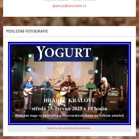
ipanus@seznam.cz
POSLEDNÍ FOTOGRAFIE
Galerie, ale už páté přes deváté ...