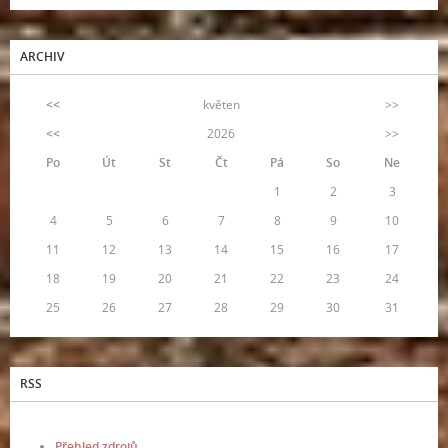
ARCHIV
<<
květen
>>
<<
2026
>>
Po
Út
St
Čt
Pá
So
Ne
1
2
3
4
5
6
7
8
9
10
11
12
13
14
15
16
17
18
19
20
21
22
23
24
25
26
27
28
29
30
31
RSS
Přehled zdrojů