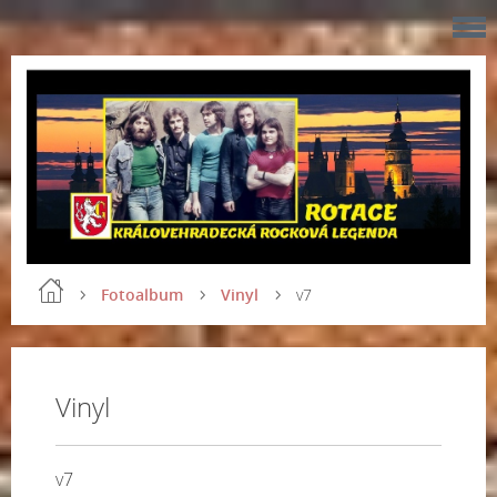
Fotoalbum
Vinyl
v7
Vinyl
v7