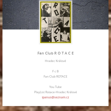
Fan Club R O T A C E
Hradec Králové
F c B
Fan Club ROTACE
You Tube
PlayList Rotace-Hradec Králové
ipanus@seznam.cz