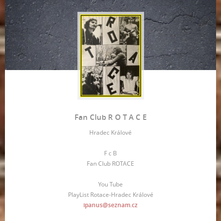
Fan Club R O T A C E
Hradec Králové
F c B
Fan Club ROTACE
You Tube
PlayList Rotace-Hradec Králové
ipanus@seznam.cz